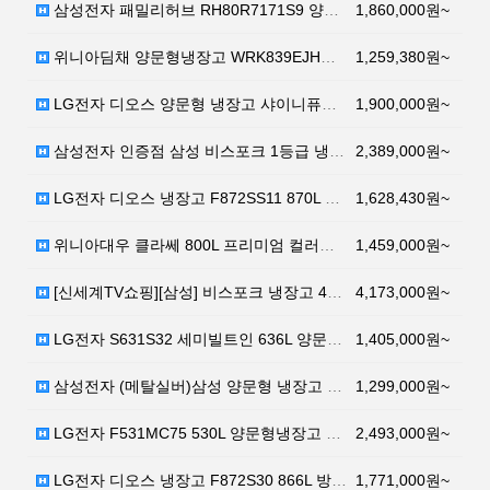
삼성전자 패밀리허브 RH80R7171S9 양문형냉장고 …
1,860,000원~
위니아딤채 양문형냉장고 WRK839EJHW 834L 방…
1,259,380원~
LG전자 디오스 양문형 냉장고 샤이니퓨어 S831SS3…
1,900,000원~
삼성전자 인증점 삼성 비스포크 1등급 냉장고 RF85T…
2,389,000원~
LG전자 디오스 냉장고 F872SS11 870L 방문설…
1,628,430원~
위니아대우 클라쎄 800L 프리미엄 컬러글라스 양문형냉…
1,459,000원~
[신세계TV쇼핑][삼성] 비스포크 냉장고 4도어 프리스…
4,173,000원~
LG전자 S631S32 세미빌트인 636L 양문형냉장고
1,405,000원~
삼성전자 (메탈실버)삼성 양문형 냉장고 3도어 RS84…
1,299,000원~
LG전자 F531MC75 530L 양문형냉장고 세미빌트…
2,493,000원~
LG전자 디오스 냉장고 F872S30 866L 방문설치
1,771,000원~