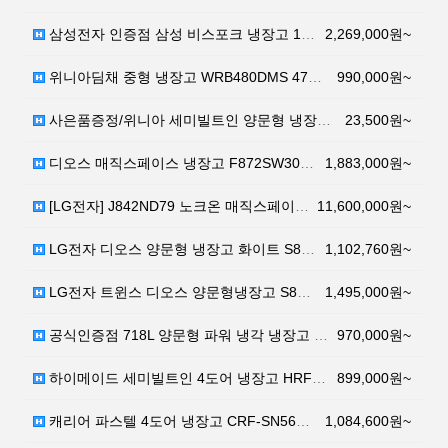
삼성전자 인증점 삼성 비스포크 냉장고 1등급 RF85T…
2,269,000원~
위니아딤채 중형 냉장고 WRB480DMS 479L 방문…
990,000원~
사은품증정/위니아 세미빌트인 양문형 냉장고 4도어 47…
23,500원~
디오스 매직스페이스 냉장고 F872SW30 866L 방…
1,883,000원~
[LG전자] J842ND79 노크온 매직스페이스 4도어…
11,600,000원~
LG전자 디오스 양문형 냉장고 화이트 S833W32 8…
1,102,760원~
LG전자 트윈스 디오스 양문형냉장고 S831S32 82…
1,495,000원~
공식인증점 718L 양문형 파워 냉각 냉장고 EKR72…
970,000원~
하이메이드 세미빌트인 4도어 냉장고 HRF-SN418M…
899,000원~
캐리어 파스텔 4도어 냉장고 CRF-SN560WFC (…
1,084,600원~