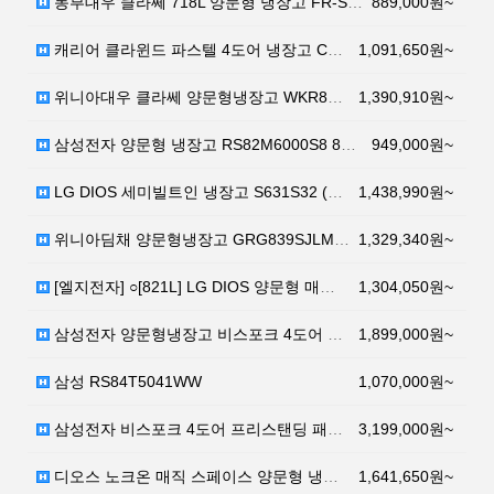
동부대우 클라쎄 718L 양문형 냉장고 FR-S722R…
889,000원~
캐리어 클라윈드 파스텔 4도어 냉장고 CRFS-N566…
1,091,650원~
위니아대우 클라쎄 양문형냉장고 WKR83DSJPW 83…
1,390,910원~
삼성전자 양문형 냉장고 RS82M6000S8 815L …
949,000원~
LG DIOS 세미빌트인 냉장고 S631S32 (636…
1,438,990원~
위니아딤채 양문형냉장고 GRG839SJLM 828L 방…
1,329,340원~
[엘지전자] ○[821L] LG DIOS 양문형 매직스…
1,304,050원~
삼성전자 양문형냉장고 비스포크 4도어 1등급 RF85T…
1,899,000원~
삼성 RS84T5041WW
1,070,000원~
삼성전자 비스포크 4도어 프리스탠딩 패밀리허브 냉장고 …
3,199,000원~
디오스 노크온 매직 스페이스 양문형 냉장고 S831SN…
1,641,650원~