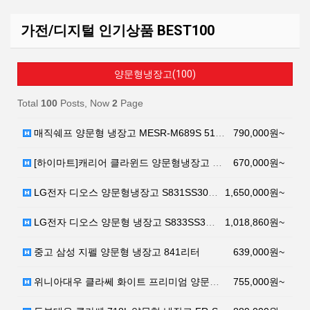
가전/디지털 인기상품 BEST100
양문형냉장고(100)
Total
100
Posts, Now
2
Page
매직쉐프 양문형 냉장고 MESR-M689S 512L 방…
790,000원~
[하이마트]캐리어 클라윈드 양문형냉장고 CRF-SN57…
670,000원~
LG전자 디오스 양문형냉장고 S831SS30 821L …
1,650,000원~
LG전자 디오스 양문형 냉장고 S833SS30Q 821…
1,018,860원~
중고 삼성 지펠 양문형 냉장고 841리터
639,000원~
위니아대우 클라쎄 화이트 프리미엄 양문형 냉장고 FR-…
755,000원~